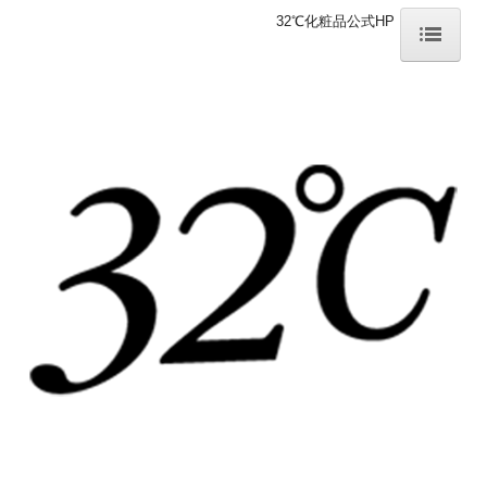
32℃化粧品公式HP
HOME
32℃化粧品とは
ホームケアの大切さ
洗顔教室レッスン会（美肌体験）
32℃ 美容理論
ブランドヒストリー
スキンケア辞典
美容辞典
商品ラインナップ
スキンケア
メイクアップ