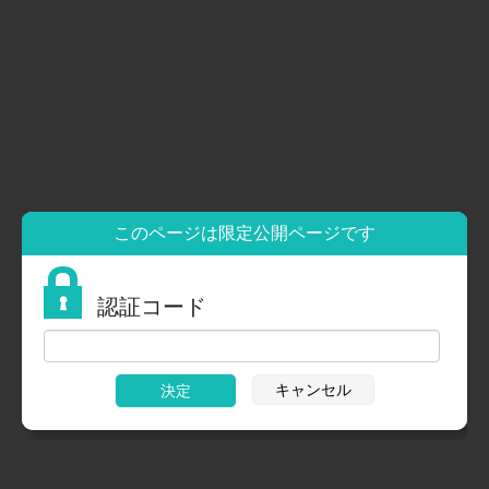
お問い合わせ・地図アクセス
お客様の声
サロン・企業経営者様へ
パートナー企業・代理店契約について
取り扱いサロン・化粧品販売店募集
32℃ 研修・教育制度
32℃ ブランドセミナー
32℃ ブランドセミナー お申込
プロモーショングッズ
お問い合わせ
このページは限定公開ページです
登録サロン向け情報限定
32℃ソワン ド ボーテ サロン
認証コード
キャンセル